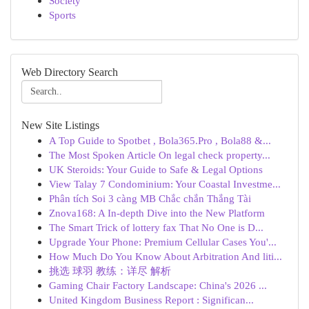
Society
Sports
Web Directory Search
New Site Listings
A Top Guide to Spotbet , Bola365.Pro , Bola88 &...
The Most Spoken Article On legal check property...
UK Steroids: Your Guide to Safe & Legal Options
View Talay 7 Condominium: Your Coastal Investme...
Phân tích Soi 3 càng MB Chắc chắn Thắng Tài
Znova168: A In-depth Dive into the New Platform
The Smart Trick of lottery fax That No One is D...
Upgrade Your Phone: Premium Cellular Cases You'...
How Much Do You Know About Arbitration And liti...
挑选 球羽 教练：详尽 解析
Gaming Chair Factory Landscape: China's 2026 ...
United Kingdom Business Report : Significan...