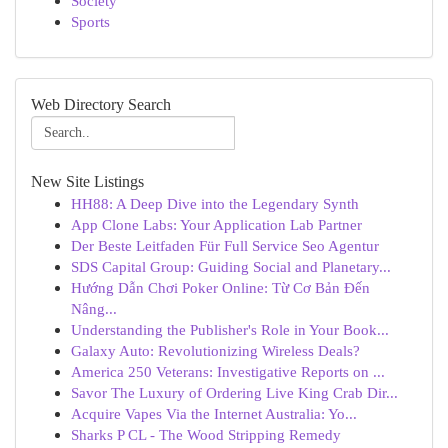
Society
Sports
Web Directory Search
New Site Listings
HH88: A Deep Dive into the Legendary Synth
App Clone Labs: Your Application Lab Partner
Der Beste Leitfaden Für Full Service Seo Agentur
SDS Capital Group: Guiding Social and Planetary...
Hướng Dẫn Chơi Poker Online: Từ Cơ Bản Đến
Nâng...
Understanding the Publisher's Role in Your Book...
Galaxy Auto: Revolutionizing Wireless Deals?
America 250 Veterans: Investigative Reports on ...
Savor The Luxury of Ordering Live King Crab Dir...
Acquire Vapes Via the Internet Australia: Yo...
Sharks P CL - The Wood Stripping Remedy