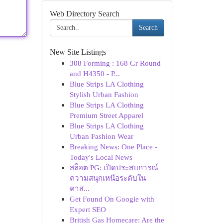
Web Directory Search
Search
New Site Listings
308 Forming : 168 Gr Round
and H4350 - P...
Blue Strips LA Clothing
Stylish Urban Fashion
Blue Strips LA Clothing
Premium Street Apparel
Blue Strips LA Clothing
Urban Fashion Wear
Breaking News: One Place -
Today's Local News
สล็อต PG: เปิดประสบการณ์
ความสนุกเหนือระดับใน
คาส...
Get Found On Google with
Expert SEO
British Gas Homecare: Are the