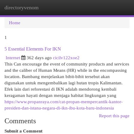
directoryvenom
Togg
navi
Home
1
5 Essential Elements For IKN
Internet
362 days ago
cicilv122xoe2
This Can encourage the event of community products and services
and the caliber of Human Means (HR) while in the encompassing
location. Bambang menjelaskan bibit-bibit tersebut akan
digunakan untuk mengembalikan lagi hutan tropis Kalimantan.
Efek lain dari reforestasi di IKN adalah mendorong kembali
keragaman hayati dengan menjaga habitat lingkungan yang
https://www.propanraya.com/cat-propan-mempercantik-kantor-
presiden-dan-istana-negara-di-ikn-ibu-kota-baru-indonesia
Report this page
Comments
Submit a Comment