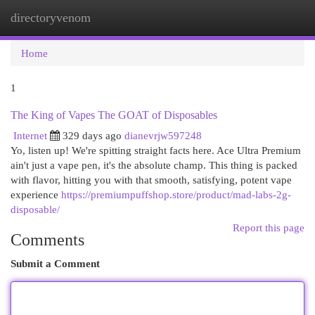
directoryvenom
Togg
navi
Home
1
The King of Vapes The GOAT of Disposables
Internet
329 days ago
dianevrjw597248
Yo, listen up! We're spitting straight facts here. Ace Ultra Premium
ain't just a vape pen, it's the absolute champ. This thing is packed
with flavor, hitting you with that smooth, satisfying, potent vape
experience
https://premiumpuffshop.store/product/mad-labs-2g-
disposable/
Report this page
Comments
Submit a Comment