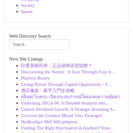
Society
Sports
Web Directory Search
New Site Listings
印度直邮药房：正品保障还是陷阱？
Discovering the Nation : A Tour Through Four Ic...
Playboy Bunny
Living Permit Through Capital Opportunity : Y...
酒店兼差：新手入門全攻略
สล็อตเว็บตรง: เปิดประสบการณ์ใหม่แห่งความคุ้มค่า
Unlocking SEGA-M: A Detailed Analysis into...
Unlock Dividend Growth: A Strategic Investing A...
Uncover the Greatest Mixed Vino Packages
Hei&szlig;e Milf Will pimpern
Finding The Right Psychiatrist in Andheri? Your...