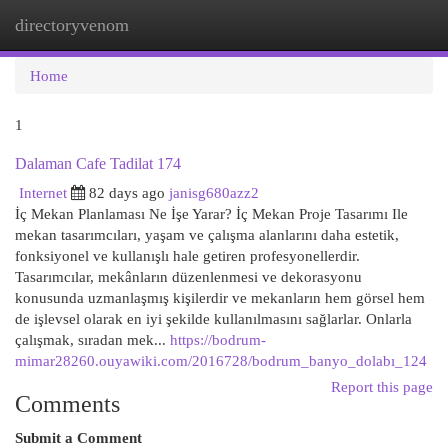
directoryvenom
Togg
navi
Home
1
Dalaman Cafe Tadilat 174
Internet
82 days ago
janisg680azz2
İç Mekan Planlaması Ne İşe Yarar? İç Mekan Proje Tasarımı Ile
mekan tasarımcıları, yaşam ve çalışma alanlarını daha estetik,
fonksiyonel ve kullanışlı hale getiren profesyonellerdir.
Tasarımcılar, mekânların düzenlenmesi ve dekorasyonu
konusunda uzmanlaşmış kişilerdir ve mekanların hem görsel hem
de işlevsel olarak en iyi şekilde kullanılmasını sağlarlar. Onlarla
çalışmak, sıradan mek...
https://bodrum-
mimar28260.ouyawiki.com/2016728/bodrum_banyo_dolabı_124
Report this page
Comments
Submit a Comment