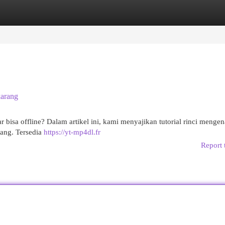
egories
Register
Login
karang
isa offline? Dalam artikel ini, kami menyajikan tutorial rinci mengen
ang. Tersedia
https://yt-mp4dl.fr
Report 