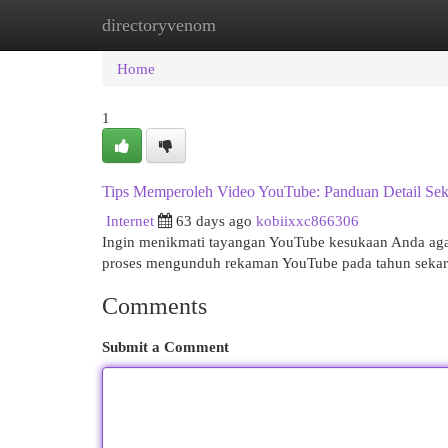
directoryvenom
Home
New Site Listings
Add Site
Cat
Home
1
Tips Memperoleh Video YouTube: Panduan Detail Se
Internet
63 days ago
kobiixxc866306
Ingin menikmati tayangan YouTube kesukaan Anda agar b
proses mengunduh rekaman YouTube pada tahun sekar
Comments
Submit a Comment