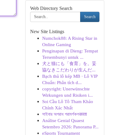
Web Directory Search
Search
New Site Listings
Numchok88: A Rising Star in
Online Gaming
Penginapan di Dieng: Tempat
Tersembunyi untuk ...
犬と猫にも「食育」を。妥
協なきこだわりが生んだ...
Bạch thủ lô kép MB · Lô VIP
Chuẩn: Phân tích d...
copyright: Unerwünschte
Wirkungen und Risiken i...
Soi Cầu Lô Tô Tham Khảo
Chính Xác Nhất
সাইবার অপরাধ পরামর্শকলकाता
Análise Genial Quaest
Setembro 2026: Panorama P...
eSports Tournament