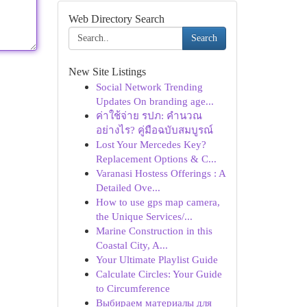
Web Directory Search
Search
New Site Listings
Social Network Trending
Updates On branding age...
ค่าใช้จ่าย รปภ: คำนวณ
อย่างไร? คู่มือฉบับสมบูรณ์
Lost Your Mercedes Key?
Replacement Options & C...
Varanasi Hostess Offerings : A
Detailed Ove...
How to use gps map camera,
the Unique Services/...
Marine Construction in this
Coastal City, A...
Your Ultimate Playlist Guide
Calculate Circles: Your Guide
to Circumference
Выбираем материалы для