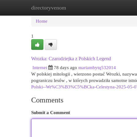
directoryvenom
Home
New Site Listings
Add Site
Cat
Home
1
Wrozka: Czarodziejka z Polskich Legend
Internet
78 days ago
mariambytq532014
W polskiej mitologii , wierzono postać Wrozki, nazyw
pograniczu lesów , w których prowadziła samotne istn
Polski--Wr%C3%B3%C5%BCka-Celestyna-2025-05-0
Comments
Submit a Comment