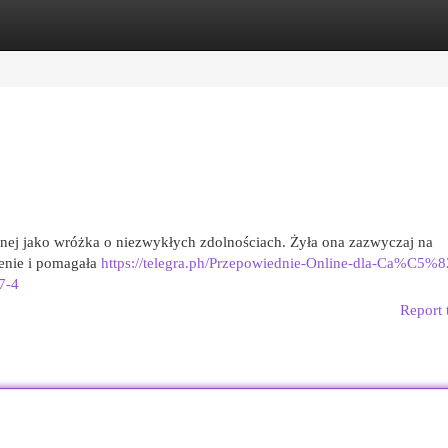
egories
Register
Login
anej jako wróżka o niezwykłych zdolnościach. Żyła ona zazwyczaj na
ienie i pomagała
https://telegra.ph/Przepowiednie-Online-dla-Ca%C5%8
7-4
Report 