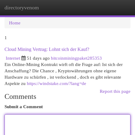
directoryvenom
Togg
navi
Home
1
Cloud Mining Vertrag: Lohnt sich der Kauf?
Internet
51 days ago
bitcoinminingpaket285353
Ein Online-Mining Kontrakt wirft oft die Frage auf: Ist sich der
Anschaffung? Die Chance , Kryptowährungen ohne eigene
Hardware zu schürfen , ist verlockend , doch es gibt relevante
Aspekte zu
https://windstake.com/?lang=de
Report this page
Comments
Submit a Comment